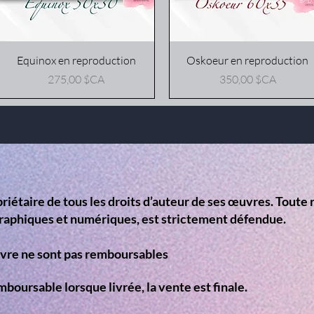
Aperçu rapide
Aperçu rapide
Equinox en reproduction
Oskoeur en reproduction
Prix
Prix
275,00 $CA
350,00 $CA
opriétaire de tous les droits d’auteur de ses œuvres. Tout
ra
phiques et numériques, est strictement défendue.
uvre ne sont pas remboursables
mboursable lorsque livrée, la vente est
finale.