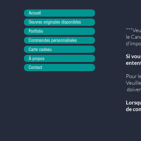
Accueil
Oeuvres originales disponibles
***Veu
Portfolio
le Cana
Commandes personnalisées
d'impo
Carte cadeau
Si vou
À propos
entent
Contact
Pour l
Veuill
doiven
Lorsqu
de con