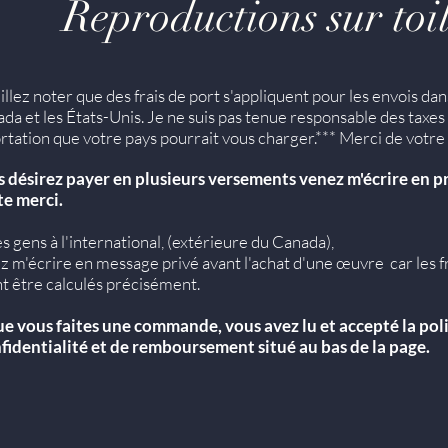
Reproductions sur toi
illez noter que
des frais de port s'appliquent
p
our les envois dan
da et les États-Unis.
J
e ne suis pas tenue
responsable des taxes
rtation
que
votre pays pourrait
vous charger.*** Merci de votr
s désirez payer en plusieurs versements venez m'écrire en p
e merci.
es gens à l'international, (extérieure du Canada),
ez m'écrire en message privé avant l'achat d'une œuvre car les fr
t être calculés précisément.
e vous faites une commande, vous avez lu et accepté la pol
fidentialité et de remboursement situé au bas de la page.