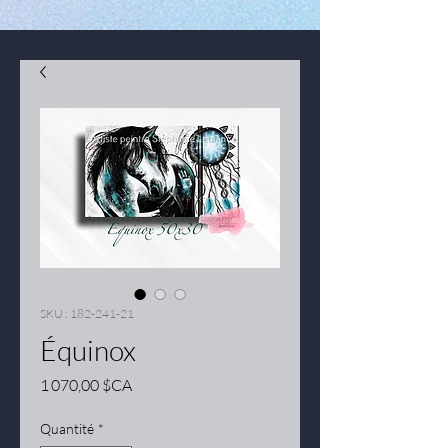
SKU : 182-241-21
Équinox
Prix
1 070,00 $CA
Quantité
*