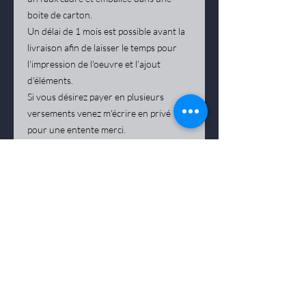
boite de carton.
Un délai de 1 mois est possible avant la
livraison afin de laisser le temps pour
l'impression de l'oeuvre et l'ajout
d'éléments.
Si vous désirez payer en plusieurs
versements venez m'écrire en privé
pour une entente merci.
Les frais de livraison sont approximatif
selon votre emplacement, il se peut que
les frais de livraison soient plus
dispendieux que prévu et que je vous
demande la balance avant l'envoie.
Merci de votre compréhension.