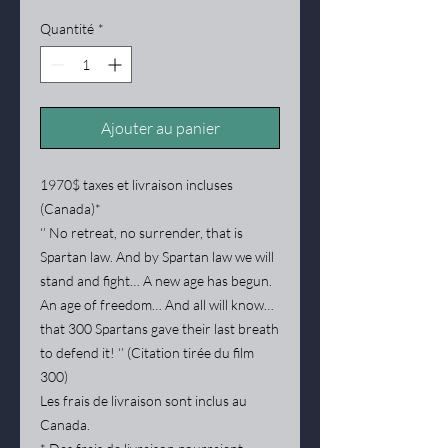
Quantité
*
Ajouter au panier
1970$ taxes et livraison incluses
(Canada)*
‘’ No retreat, no surrender, that is
Spartan law. And by Spartan law we will
stand and fight… A new age has begun.
An age of freedom… And all will know…
that 300 Spartans gave their last breath
to defend it! ‘’ (Citation tirée du film
300)
Les frais de livraison sont inclus au
Canada.